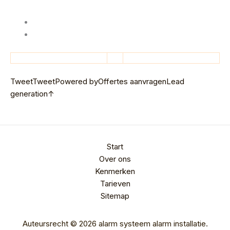
Tweet
Tweet
Powered by
Offertes aanvragen
Lead
generation
↑
Start
Over ons
Kenmerken
Tarieven
Sitemap
Auteursrecht © 2026 alarm systeem alarm installatie.