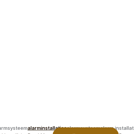
armsysteem
alarminstallaties
alarmsysteem
alarm installat