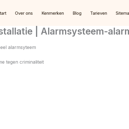
tart
Over ons
Kenmerken
Blog
Tarieven
Sitem
allatie | Alarmsysteem-alarm
neel alarmsyteem
tegen criminaliteit