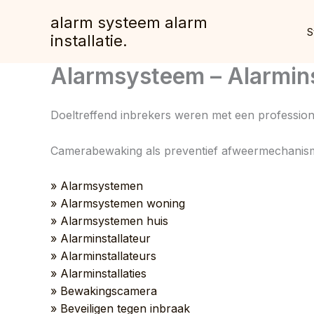
Spring
alarm systeem alarm
naar
S
installatie.
de
inhoud
Alarmsysteem – Alarminst
Doeltreffend inbrekers weren met een professio
Camerabewaking als preventief afweermechanisme 
» Alarmsystemen
» Alarmsystemen woning
» Alarmsystemen huis
» Alarminstallateur
» Alarminstallateurs
» Alarminstallaties
» Bewakingscamera
» Beveiligen tegen inbraak