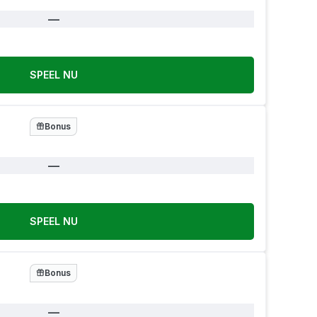
—
SPEEL NU
Bonus
—
SPEEL NU
Bonus
—