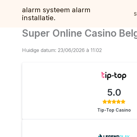
Spring
alarm systeem alarm
naar
S
installatie.
de
inhoud
Super Online Casino Bel
Huidige datum: 23/06/2026 à 11:02
5.0
Tip-Top Casino