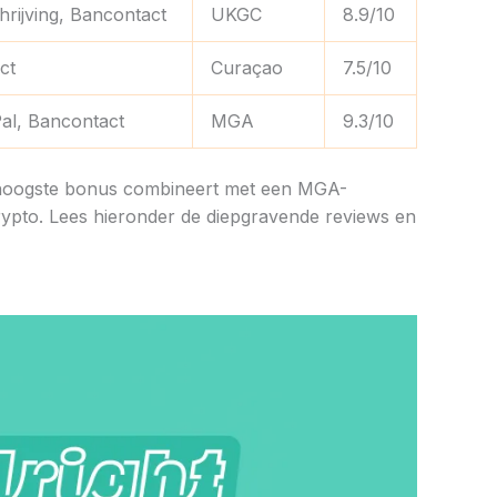
rijving, Bancontact
UKGC
8.9/10
ct
Curaçao
7.5/10
Pal, Bancontact
MGA
9.3/10
de hoogste bonus combineert met een MGA-
crypto. Lees hieronder de diepgravende reviews en