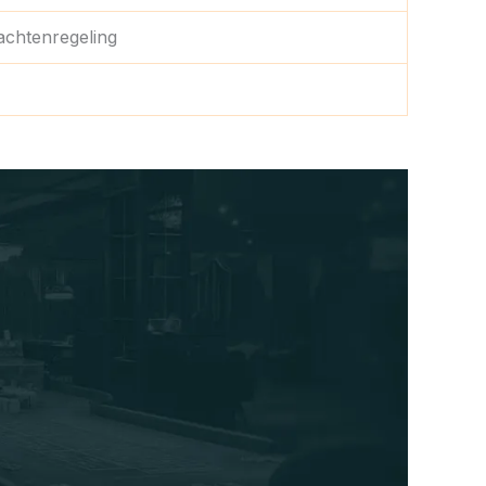
lachtenregeling