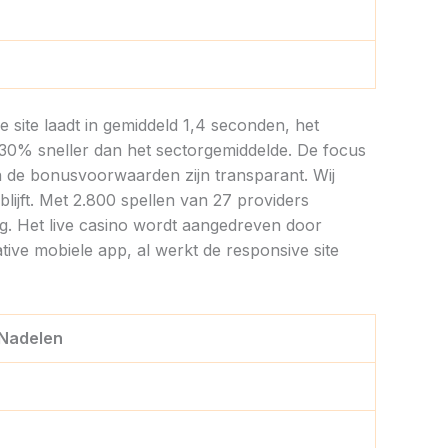
e site laadt in gemiddeld 1,4 seconden, het
 30% sneller dan het sectorgemiddelde. De focus
en de bonusvoorwaarden zijn transparant. Wij
lijft. Met 2.800 spellen van 27 providers
oog. Het live casino wordt aangedreven door
ative mobiele app, al werkt de responsive site
Nadelen