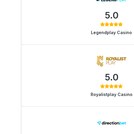
5.0
Legendplay Casino
5.0
Royalistplay Casino