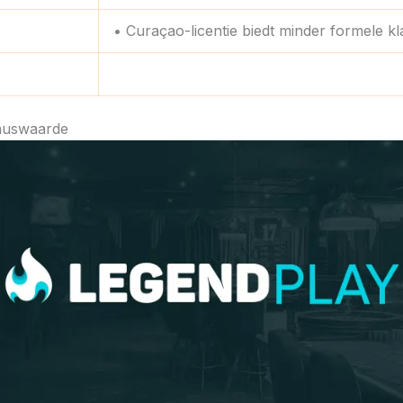
• Curaçao-licentie biedt minder formele k
nuswaarde