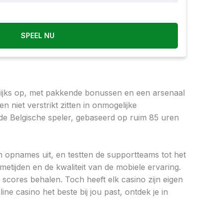
SPEEL NU
elijks op, met pakkende bonussen en een arsenaal
 niet verstrikt zitten in onmogelijke
 de Belgische speler, gebaseerd op ruim 85 uren
n opnames uit, en testten de supportteams tot het
metijden en de kwaliteit van de mobiele ervaring.
scores behalen. Toch heeft elk casino zijn eigen
e casino het beste bij jou past, ontdek je in