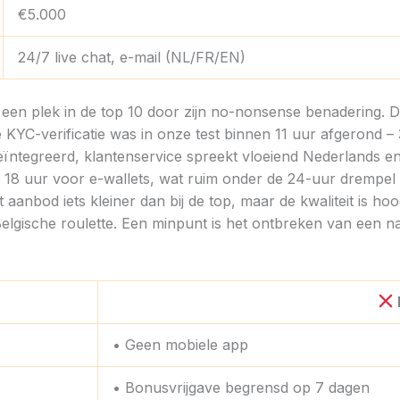
€5.000
24/7 live chat, e-mail (NL/FR/EN)
t een plek in de top 10 door zijn no-nonsense benadering. D
KYC-verificatie was in onze test binnen 11 uur afgerond –
g geïntegreerd, klantenservice spreekt vloeiend Nederlands 
 18 uur voor e-wallets, wat ruim onder de 24-uur drempel b
 aanbod iets kleiner dan bij de top, maar de kwaliteit is h
 Belgische roulette. Een minpunt is het ontbreken van een n
• Geen mobiele app
• Bonusvrijgave begrensd op 7 dagen