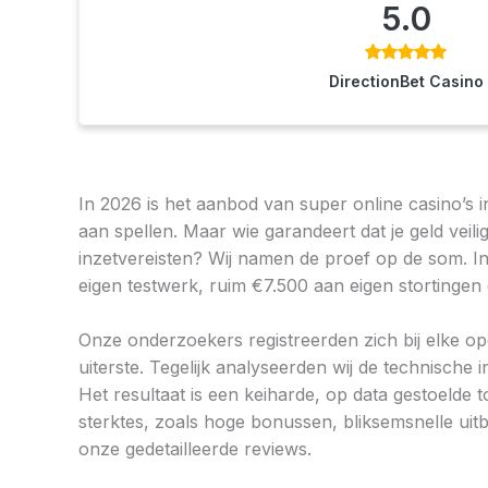
5.0
DirectionBet Casino
In 2026 is het aanbod van super online casino’s 
aan spellen. Maar wie garandeert dat je geld veili
inzetvereisten? Wij namen de proef op de som. In
eigen testwerk, ruim €7.500 aan eigen stortingen 
Onze onderzoekers registreerden zich bij elke op
uiterste. Tegelijk analyseerden wij de technische
Het resultaat is een keiharde, op data gestoelde
sterktes, zoals hoge bonussen, bliksemsnelle uitb
onze gedetailleerde reviews.