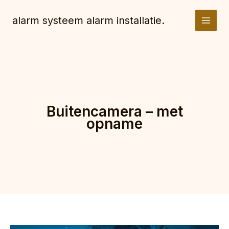
Spring
naar
alarm systeem alarm installatie.
de
inhoud
Buitencamera – met
opname