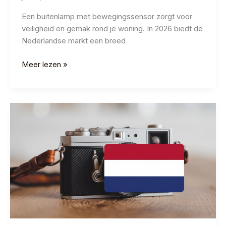
Een buitenlamp met bewegingssensor zorgt voor
veiligheid en gemak rond je woning. In 2026 biedt de
Nederlandse markt een breed
Beste
Meer lezen »
Buitenlamp
met
Bewegingssensor
2026
|
Top
10