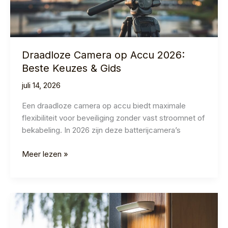
Draadloze Camera op Accu 2026:
Beste Keuzes & Gids
juli 14, 2026
Een draadloze camera op accu biedt maximale
flexibiliteit voor beveiliging zonder vast stroomnet of
bekabeling. In 2026 zijn deze batterijcamera’s
Draadloze
Meer lezen »
Camera
op
Accu
2026:
Beste
Keuzes