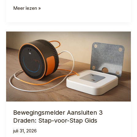
Lamp
Meer lezen »
met
Bewegingssensor
Buiten:
Complete
Gids
2026
Bewegingsmelder Aansluiten 3
Draden: Stap-voor-Stap Gids
juli 31, 2026