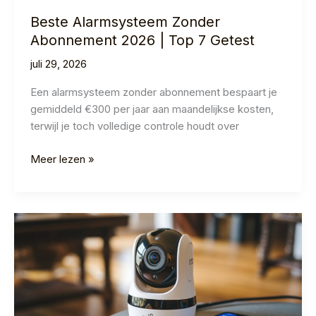
Beste Alarmsysteem Zonder
Abonnement 2026 | Top 7 Getest
juli 29, 2026
Een alarmsysteem zonder abonnement bespaart je
gemiddeld €300 per jaar aan maandelijkse kosten,
terwijl je toch volledige controle houdt over
Beste
Meer lezen »
Alarmsysteem
Zonder
Abonnement
2026
|
Top
7
Getest