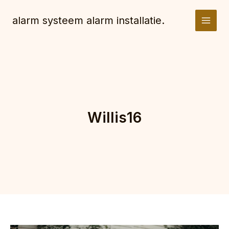
Spring
naar
alarm systeem alarm installatie.
de
inhoud
Willis16