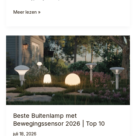
Wat
Meer lezen »
Kost
een
Alarmsysteem?
Complete
Prijsgids
2026
Beste Buitenlamp met
Bewegingssensor 2026 | Top 10
juli 18, 2026