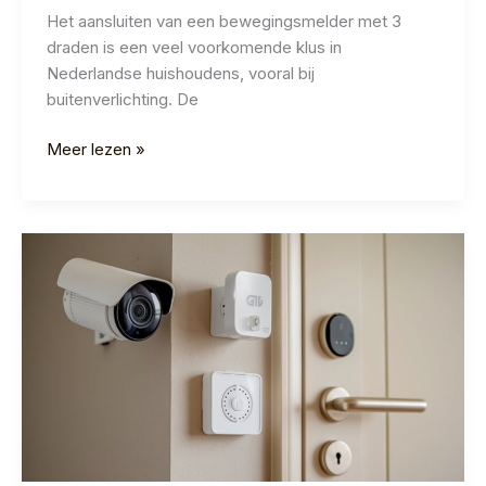
Het aansluiten van een bewegingsmelder met 3
draden is een veel voorkomende klus in
Nederlandse huishoudens, vooral bij
buitenverlichting. De
Bewegingsmelder
Meer lezen »
Aansluiten
3
Draden:
Stap-
voor-
Stap
Gids